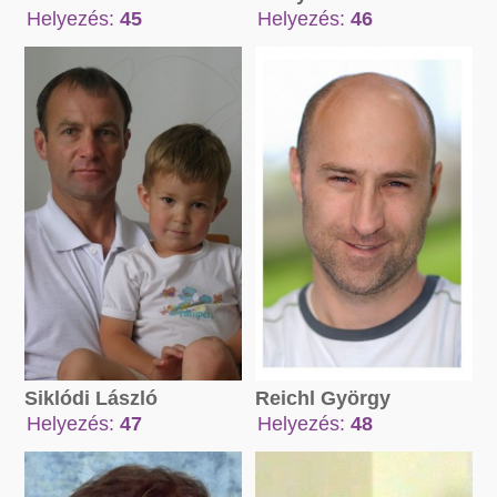
Helyezés:
45
Helyezés:
46
Összpont:
Összpont:
66517 pont
47939 pont
Siklódi László
Reichl György
Helyezés:
47
Helyezés:
48
Összpont:
Összpont:
45520 pont
143278 pont