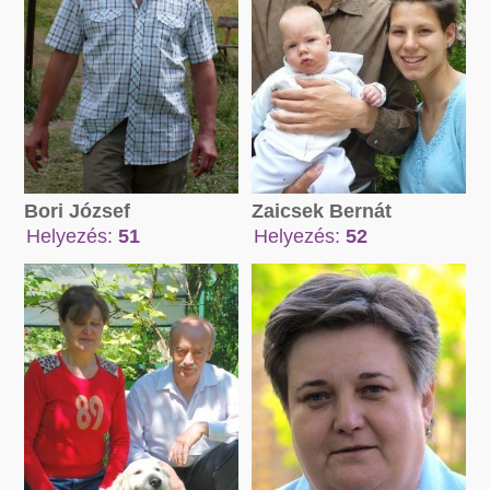
Zaicsek Bernát
Bori József
Helyezés:
52
Helyezés:
51
Összpont:
Összpont:
101346 pont
79107 pont