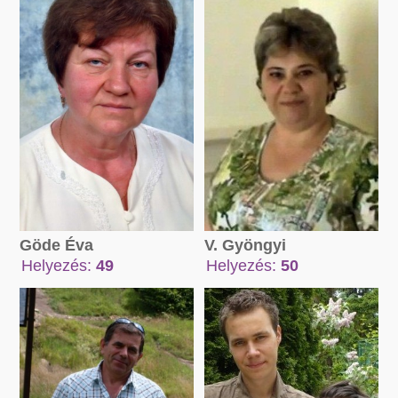
V. Gyöngyi
Göde Éva
Helyezés:
50
Helyezés:
49
Összpont:
Összpont:
82294 pont
76972 pont