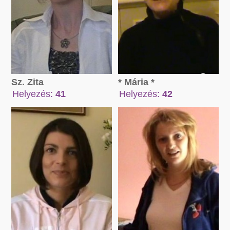
Sz. Zita
* Mária *
Helyezés:
41
Helyezés:
42
Összpont:
Összpont:
170023 pont
83569 pont