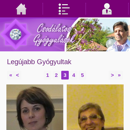
Legújabb Gyógyultak
«
<
1
2
3
4
5
>
»