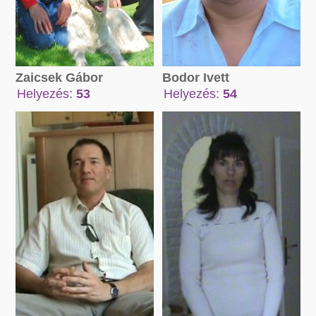
Bodor Ivett
Zaicsek Gábor
Helyezés:
54
Helyezés:
53
Összpont:
Összpont:
40139 pont
68892 pont