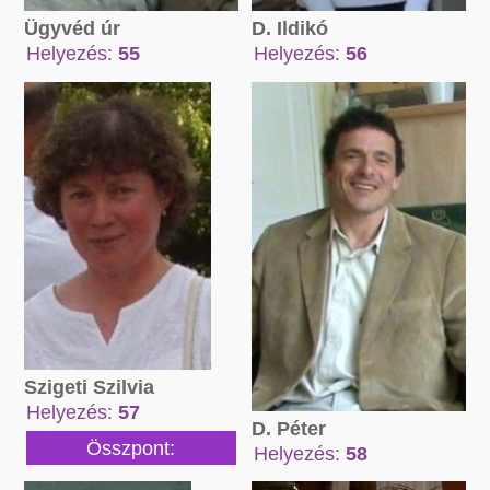
Ügyvéd úr
D. Ildikó
Helyezés:
55
Helyezés:
56
Összpont:
Összpont:
56331 pont
62560 pont
Szigeti Szilvia
Helyezés:
57
D. Péter
Összpont:
Helyezés:
58
173145 pont