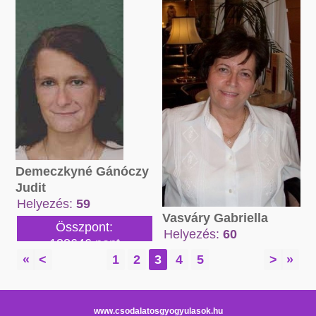
Összpont:
24434 pont
Demeczkyné Gánóczy
Judit
Helyezés:
59
Vasváry Gabriella
Összpont:
Helyezés:
60
188646 pont
Összpont:
«
<
1
2
3
4
5
>
»
108737 pont
www.csodalatosgyogyulasok.hu