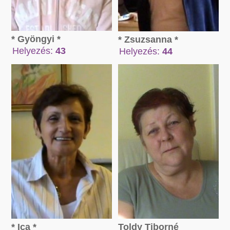
* Gyöngyi *
* Zsuzsanna *
Helyezés:
43
Helyezés:
44
Összpont:
Összpont:
109179 pont
40576 pont
* Ica *
Toldy Tiborné