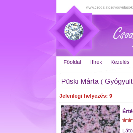
www.csodalatosgyogyulasok
Főoldal
Hírek
Kezelés
Püski Márta
Gyógyul
(
Jelenlegi helyezés: 9
Érté
Láto