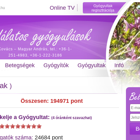
Gyógyultak
Online TV
.hu
regisztrációja
Kovács – Magyar András, tel.: +36-1-
251-4983, +36-1-222-3186
Betegségek
Gyógyítók
Gyógyultak
Infó
tak
)
Bel
Összesen:
194971
pont
kelje a Gyógyultat:
(4 óránként szavazhat)
B
gatók száma:
24684 pont