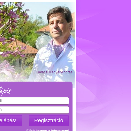
Kovács-Magyar András
épés
elépés!
Regisztráció