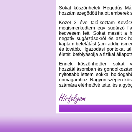
Sokat köszönhetek Hegedûs Máriá
hozzám szegõdött halott emberek s
Közel 2 éve találkoztam Kovác
megismerkedtem egy sugárzó fiat
kedvesem lett. Sokat mesélt a h
negatív sugárzásokról és azok ha
kaptam belelátást (ami addig ismer
és tovább. Igazodási pontokat ta
életét, befolyásolja a fizikai állapot
Ennek köszönhetõen sokat vál
hozzáállásomban és gondolkozásom
nyitottabb lettem, sokkal boldoga
önmagamhoz. Nagyon szépen kösz
számára elérhetõvé tette, és a gyógy
Hírfolyam