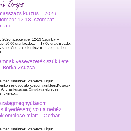
ix Drops
masszázs kurzus – 2026.
tember 12-13. szombat –
rnap
t: 2026. szeptember 12-13.Szombat –
p, 10:00 órai kezdettel – 17:00 óráigElőadó:
ózsefné Andrea Jelentkezni lehet e-mailben:
...
iamnak vesevezeték szűkülete
 – Borka Zsuzsa
e meg filmünket: Szeretettel látjuk
ainkon és gyógyító központjainkban:Kovács-
 András kurzusai: Öntudatra ébredés
a Tekintse...
szalagmegnyúlásom
süllyedésem) volt a nehéz
ok emelése miatt – Gothar...
e meg filmünket: Szeretettel látjuk