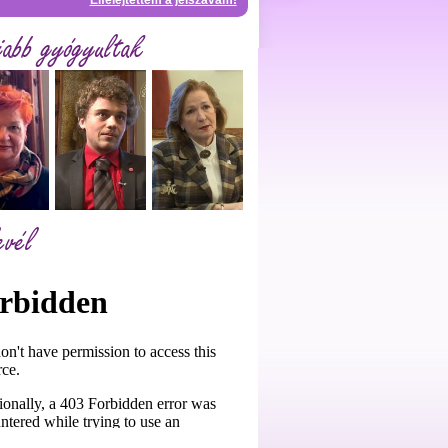
Elfelejtettem a jelszavam!
jabb gyógyultak
evél