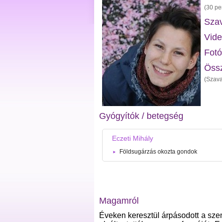
(30 pe
Szav
Vide
Fotó
Öss
(Szava
Gyógyítók / betegség
Eczeti Mihály
Földsugárzás okozta gondok
Magamról
Éveken keresztül árpásodott a sze