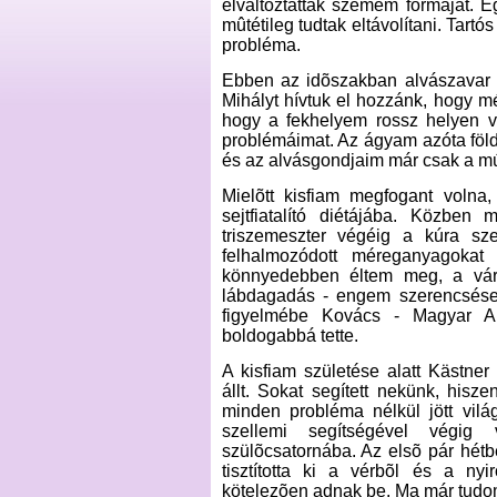
elváltoztatták szemem formáját. 
mûtétileg tudtak eltávolítani. Tartó
probléma.
Ebben az idõszakban alvászavar 
Mihályt hívtuk el hozzánk, hogy mé
hogy a fekhelyem rossz helyen vo
problémáimat. Az ágyam azóta föl
és az alvásgondjaim már csak a mú
Mielõtt kisfiam megfogant voln
sejtfiatalító diétájába. Közbe
triszemeszter végéig a kúra szer
felhalmozódott méreganyagokat 
könnyedebben éltem meg, a vára
lábdagadás - engem szerencsésen
figyelmébe Kovács - Magyar A
boldogabbá tette.
A kisfiam születése alatt Kästne
állt. Sokat segített nekünk, hisz
minden probléma nélkül jött vil
szellemi segítségével végig 
szülõcsatornába. Az elsõ pár hétb
tisztította ki a vérbõl és a ny
kötelezõen adnak be. Ma már tudo