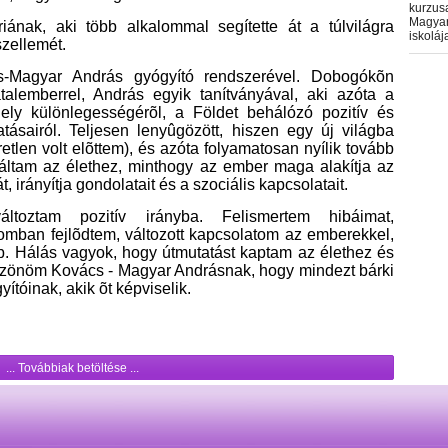
kurzus
Magyar
nak, aki több alkalommal segítette át a túlvilágra
iskoláj
zellemét.
s-Magyar András gyógyító rendszerével. Dobogókõn
alemberrel, András egyik tanítványával, aki azóta a
ely különlegességérõl, a Földet behálózó pozitív és
tásairól. Teljesen lenyûgözött, hiszen egy új világba
etlen volt elõttem), és azóta folyamatosan nyílik tovább
láltam az élethez, minthogy az ember maga alakítja az
át, irányítja gondolatait és a szociális kapcsolatait.
toztam pozitív irányba. Felismertem hibáimat,
ban fejlõdtem, változott kapcsolatom az emberekkel,
bb. Hálás vagyok, hogy útmutatást kaptam az élethez és
önöm Kovács - Magyar Andrásnak, hogy mindezt bárki
ítóinak, akik õt képviselik.
... Továbbiak betöltése ...