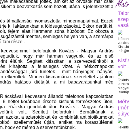
Matr
Egyre makacsabbak jöttek, amiket az orvosok már csak
s sikert a beavatkozás sem hozott, utána is jelentkezett a
Talp
szep
és álmatlanság nyomasztotta mindennapjaimat. Eczeti
vasá
rje ki lakásunkban a földsugárzásokat. Ekkor derült ki,
lt, fejem alatt Hartmann zóna húzódott. Ez okozta a
dsugárzástól mentes, semleges helyen van, a szemárpa
Időpon
ltam részei.
vasárna
Kiss J
a, kedvesemmel belefogtunk Kovács - Magyar András
info@m
n megtudtuk, hogy már hárman vagyunk, és az elsõ
Kisf
int éltünk. Segített kitisztítani a szervezetünkbõl a
volt
és kihajtotta a felesleges vizet. A hétköznapokat
ndóssággal járó tünetek - mint hányinger, hányás,
 elkerültek. Minden kismamának szeretettel ajánlom
Tekints
ndrás hatásos diétáját, a mi babavárásunkat még
kurzus
Magyar
iskoláj
r Riácskával kedvesem állandó telefonos kapcsolatban
Méh
en 8 héttel korábban érkezõ kisfiunk természetes úton,
ágra. Riácska gondolati úton Kovács - Magyar András
(méh
velünk volt. Segített befordulni Bernátkának a
súly
en azokat a szteroidokat és kombinált antibiotikumokat
irokból szellemmûtét útján, amiket ma koraszülésnél
m, hogy ez méreg a szervezetünknek.
Tekints