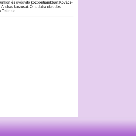
ainkon és gyógyító központjainkban:Kovács-
 András kurzusai: Öntudatra ébredés
a Tekintse...