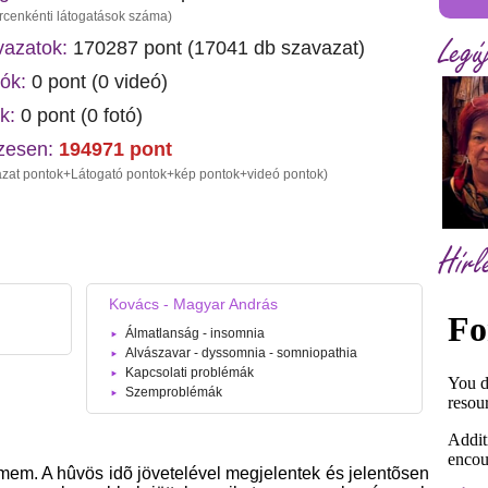
rcenkénti látogatások száma)
Legú
azatok:
170287 pont (
17041
db szavazat)
ók:
0 pont (0 videó)
k:
0 pont (0 fotó)
zesen:
194971
pont
zat pontok+Látogató pontok+kép pontok+videó pontok)
Hírl
Kovács - Magyar András
Álmatlanság - insomnia
Alvászavar - dyssomnia - somniopathia
Kapcsolati problémák
Szemproblémák
mem. A hûvös idõ jövetelével megjelentek és jelentõsen