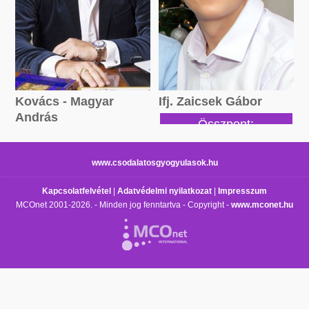
Kovács - Magyar
Ifj. Zaicsek Gábor
András
Összpont:
Összpont:
109835 pont
1341400 pont
www.csodalatosgyogyulasok.hu
Kapcsolatfelvétel
|
Adatvédelmi nyilatkozat
|
Impresszum
MCOnet 2001-2026. - Minden jog fenntartva - Copyright -
www.mconet.hu