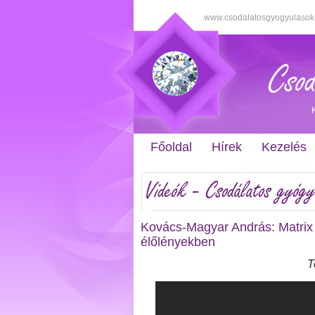
www.csodalatosgyogyulasok
Főoldal
Hírek
Kezelés
Videók - Csodálatos gyógy
Kovács-Magyar András: Matrix D
élőlényekben
T