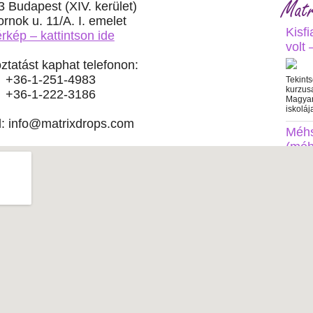
Matr
 Budapest (XIV. kerület)
rnok u. 11/A. I. emelet
Kisf
rkép – kattintson ide
volt
ztatást kaphat telefonon:
+36-1-251-4983
Tekints
kurzus
+36-1-222-3186
Magyar
iskoláj
l: info@matrixdrops.com
Méh
(méh
súly
Tekints
kurzus
Magyar
iskoláj
Ková
küldö
Tekints
kurzus