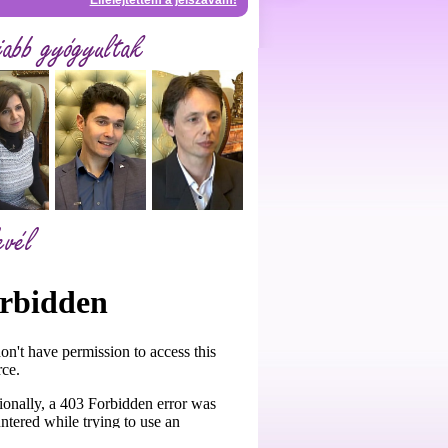
Elfelejtettem a jelszavam!
jabb gyógyultak
evél