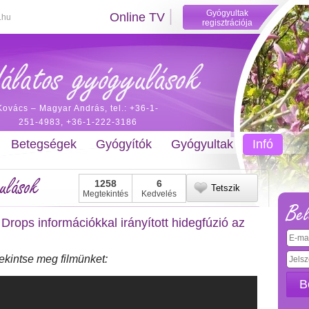
Gyógyultak
Online TV
.hu
regisztrációja
Kovács – Magyar András, tel.: +36-1-
251-4983, +36-1-222-3186
Betegségek
Gyógyítók
Gyógyultak
Infó
ulások
1258
6
Tetszik
Megtekintés
Kedvelés
Bel
rops információkkal irányított hidegfúzió az
ekintse meg filmünket:
B