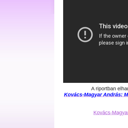
A riportban elha
Kovács-Magyar András: Ma
Kovács-Magyar