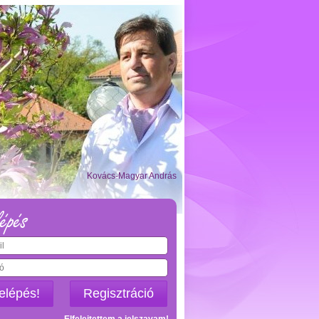
Kovács-Magyar András
épés
elépés!
Regisztráció