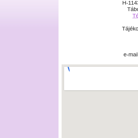
H-1143
Tábo
Té
Tájéko
e-mai