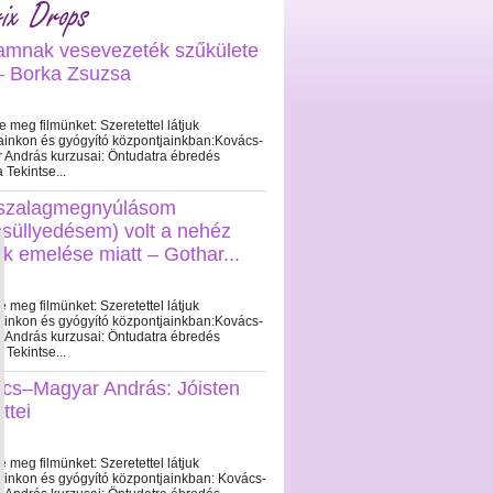
ix Drops
iamnak vesevezeték szűkülete
 – Borka Zsuzsa
e meg filmünket: Szeretettel látjuk
ainkon és gyógyító központjainkban:Kovács-
 András kurzusai: Öntudatra ébredés
a Tekintse...
szalagmegnyúlásom
süllyedésem) volt a nehéz
ok emelése miatt – Gothar...
e meg filmünket: Szeretettel látjuk
ainkon és gyógyító központjainkban:Kovács-
 András kurzusai: Öntudatra ébredés
a Tekintse...
cs–Magyar András: Jóisten
ttei
e meg filmünket: Szeretettel látjuk
ainkon és gyógyító központjainkban: Kovács-