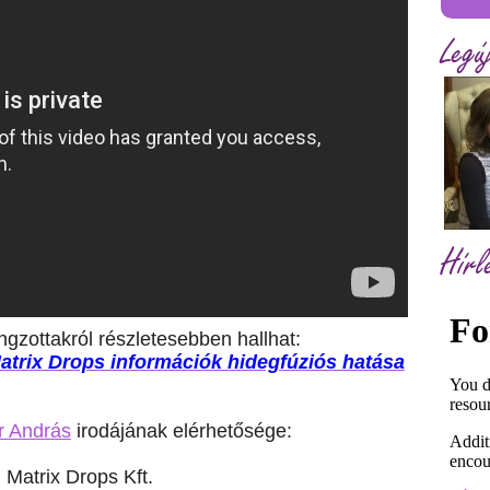
Legú
Hírl
ngzottakról részletesebben hallhat:
trix Drops információk hidegfúziós hatása
 András
irodájának elérhetősége:
Matrix Drops Kft.