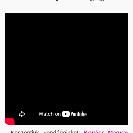
- Köszöntjük vendégeinket:
Kovács–Magyar