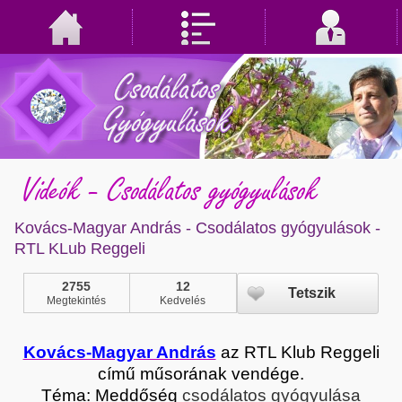
Videók - Csodálatos gyógyulások
Kovács-Magyar András - Csodálatos gyógyulások -
RTL KLub Reggeli
2755
12
Tetszik
Megtekintés
Kedvelés
Kovács-Magyar András
az RTL Klub Reggeli
című műsorának vendége.
Téma: Meddőség
csodálatos gyógyulása