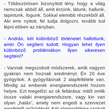
- Többszörösen bizonyított tény, hogy a világ
nemcsak abból áll, amit érzünk, látunk, hallunk,
tapintunk, fogunk. Sokkal elemibb részekből áll.
Aki erre nyitott, fel tudja dolgozni, tovább tud
lépni ebben az irányban.
- András, két különböző történetet hallottunk,
amin Ön segíteni tudott. Hogyan lehet ilyen
különböző problémákon ilyen sikeresen
segíteni?
- Vannak megszokott módszerek, amik nagyon
gyakran nem hoznak eredményt. Én 20 éve
gyógyítok. A gyógyításnak 2 alapfeltétele van.
Mindig az emberek energiarendszerét hozom
helyre. Ezt megelőzi az ok feltárása: mitől omlik
össze valaki energiarendszere, vagy kin van
olyan „hatás”, amely nem engedi a szervezet
megfelelő működését. Két alapprobléma szokott