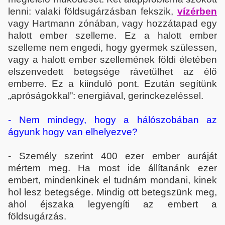
lenni: valaki földsugárzásban fekszik,
vízérben
vagy Hartmann zónában, vagy hozzátapad egy
halott ember szelleme. Ez a halott ember
szelleme nem engedi, hogy gyermek szülessen,
vagy a halott ember szellemének földi életében
elszenvedett betegsége rávetülhet az élő
emberre. Ez a kiinduló pont. Ezután segítünk
„apróságokkal”: energiával, gerinckezeléssel.
- Nem mindegy, hogy a hálószobában az
ágyunk hogy van elhelyezve?
- Személy szerint 400 ezer ember auráját
mértem meg. Ha most ide állítanánk ezer
embert, mindenkinek el tudnám mondani, kinek
hol lesz betegsége. Mindig ott betegszünk meg,
ahol éjszaka legyengíti az embert a
földsugárzás.