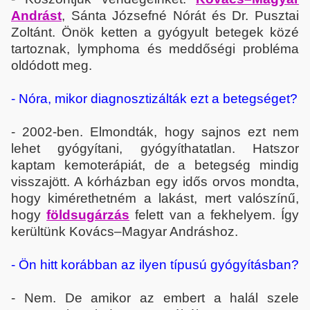
Andrást
, Sánta Józsefné Nórát és Dr. Pusztai
Zoltánt. Önök ketten a gyógyult betegek közé
tartoznak, lymphoma és meddőségi probléma
oldódott meg.
- Nóra, mikor diagnosztizálták ezt a betegséget?
- 2002-ben. Elmondták, hogy sajnos ezt nem
lehet gyógyítani, gyógyíthatatlan. Hatszor
kaptam kemoterápiát, de a betegség mindig
visszajött. A kórházban egy idős orvos mondta,
hogy kimérethetném a lakást, mert valószínű,
hogy
földsugárzás
felett van a fekhelyem. Így
kerültünk Kovács–Magyar Andráshoz.
- Ön hitt korábban az ilyen típusú gyógyításban?
- Nem. De amikor az embert a halál szele