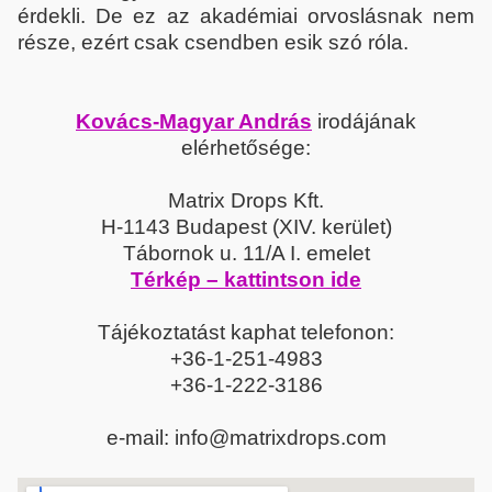
érdekli. De ez az akadémiai orvoslásnak nem
része, ezért csak csendben esik szó róla.
Kovács-Magyar András
irodájának
elérhetősége:
Matrix Drops Kft.
H-1143 Budapest (XIV. kerület)
Tábornok u. 11/A I. emelet
Térkép – kattintson ide
Tájékoztatást kaphat telefonon:
+36-1-251-4983
+36-1-222-3186
e-mail: info@matrixdrops.com