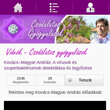
Videók - Csodálatos gyógyulások
Kovács–Magyar András: A vírusok és
szuperbaktériumok detektálása és legyőzése
2146
20
Tetszik
Megtekintés
Kedvelés
Tekintse meg Kovács-Magyar András előadását: