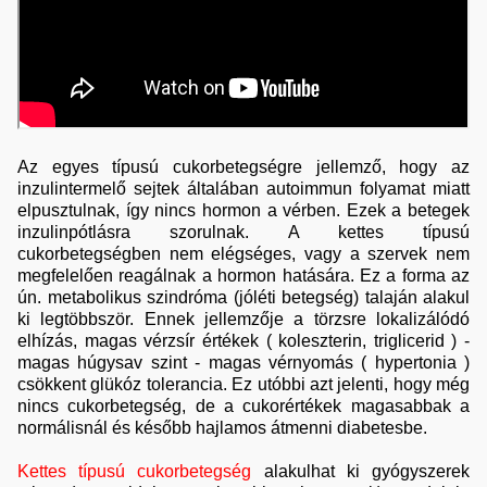
Az egyes típusú cukorbetegségre jellemző, hogy az
inzulintermelő sejtek általában autoimmun folyamat miatt
elpusztulnak, így nincs hormon a vérben. Ezek a betegek
inzulinpótlásra szorulnak. A kettes típusú
cukorbetegségben nem elégséges, vagy a szervek nem
megfelelően reagálnak a hormon hatására. Ez a forma az
ún. metabolikus szindróma (jóléti betegség) talaján alakul
ki legtöbbször. Ennek jellemzője a törzsre lokalizálódó
elhízás, magas vérzsír értékek ( koleszterin, triglicerid ) -
magas húgysav szint - magas vérnyomás ( hypertonia )
csökkent glükóz tolerancia. Ez utóbbi azt jelenti, hogy még
nincs cukorbetegség, de a cukorértékek magasabbak a
normálisnál és később hajlamos átmenni diabetesbe.
Kettes típusú cukorbetegség
alakulhat ki gyógyszerek