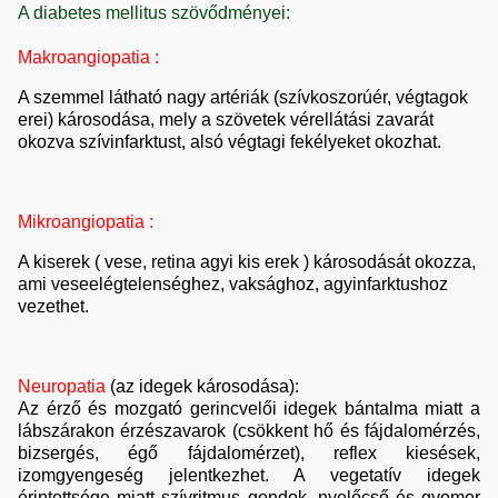
A diabetes mellitus szövődményei:
Makroangiopatia :
A szemmel látható nagy artériák (szívkoszorúér, végtagok
erei) károsodása, mely a szövetek vérellátási zavarát
okozva szívinfarktust, alsó végtagi fekélyeket okozhat.
Mikroangiopatia :
A kiserek ( vese, retina agyi kis erek ) károsodását okozza,
ami veseelégtelenséghez, vaksághoz, agyinfarktushoz
vezethet.
Neuropatia
(az idegek károsodása):
Az érző és mozgató gerincvelői idegek bántalma miatt a
lábszárakon érzészavarok (csökkent hő és fájdalomérzés,
bizsergés, égő fájdalomérzet), reflex kiesések,
izomgyengeség jelentkezhet. A vegetatív idegek
érintettsége miatt szívritmus gondok, nyelőcső és gyomor