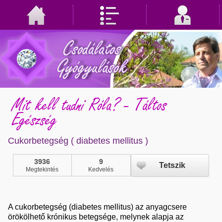
Mit kell tudni Róla? - Táltos
Egészség
Cukorbetegség ( diabetes mellitus )
3936
9
Tetszik
Megtekintés
Kedvelés
A
cukorbetegség
(diabetes mellitus) az anyagcsere
örökölhető krónikus betegsége, melynek alapja az