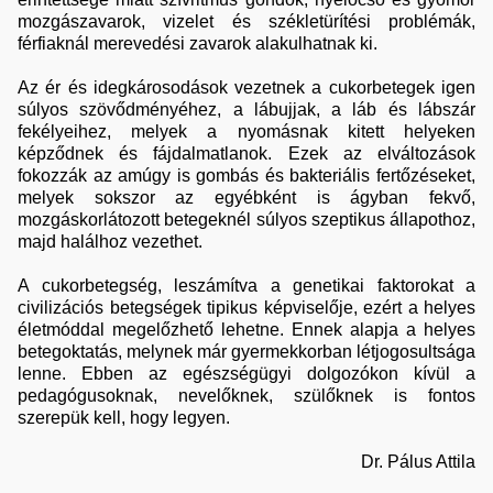
mozgászavarok, vizelet és székletürítési problémák,
férfiaknál merevedési zavarok alakulhatnak ki.
Az ér és idegkárosodások vezetnek a cukorbetegek igen
súlyos szövődményéhez, a lábujjak, a láb és lábszár
fekélyeihez, melyek a nyomásnak kitett helyeken
képződnek és fájdalmatlanok. Ezek az elváltozások
fokozzák az amúgy is gombás és bakteriális fertőzéseket,
melyek sokszor az egyébként is ágyban fekvő,
mozgáskorlátozott betegeknél súlyos szeptikus állapothoz,
majd halálhoz vezethet.
A cukorbetegség, leszámítva a genetikai faktorokat a
civilizációs betegségek tipikus képviselője, ezért a helyes
életmóddal megelőzhető lehetne. Ennek alapja a helyes
betegoktatás, melynek már gyermekkorban létjogosultsága
lenne. Ebben az egészségügyi dolgozókon kívül a
pedagógusoknak, nevelőknek, szülőknek is fontos
szerepük kell, hogy legyen.
Dr. Pálus Attila