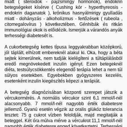
miatt ( steroidok - pajzsmirigy hormonok), endokrin
betegségeket kísérve ( Cushing kór - hyperthyreosis -
endokrin daganatok ), krónikus hasnyálmirigy gyulladás
miatt - dohányzás - alkoholizmus - fertőzések ( rubeola ,
citomegalovírus ) következtében. Génhibák és ritkán
immunológiai okok is előidézik. Ismerjük a várandós
anyák
terhességi diabetesét is.
A cukorbetegség kettes típusa leggyakrabban középkorú,
jól táplált, elhízott embereknél alakul ki. Oka, hogy a béta
sejtek kimerülnek, nem tudják kielégíteni a túltáplálásból
eredő megnövekedett inzulin igényt. Ezen betegeknél
diéta, testsúlycsökkentés elegendő terápia lehet a nem túl
súlyos esetekben. Egyebekben gyógyszeres kezelés,
esetenként inzulin kiegészítés képezi a terápiát.
A betegség diagnózisában központi szerepet játszik a
vércukormérés. A normális vércukor szint 6,1 mmol/l-nél
alacsonyabb. 7 mmol/l-nél nagyobb érték diabetesre
jellemző. Gyanú esetén végzik az oralis glükóz tolerancia
tesztet: 75 g cukrot vízben feloldják, majd megitatják a
beteggel. Két óra múlva mérve a vércukrot 11,1 mmol/l-nél
nagyobb érték diabetesre enged következtetni. Terhességi