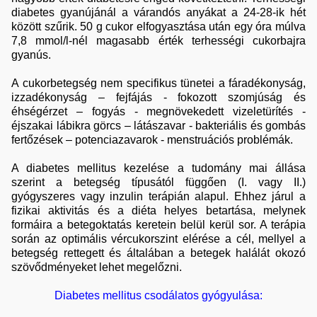
diabetes gyanújánál a várandós anyákat a 24-28-ik hét
között szűrik. 50 g cukor elfogyasztása után egy óra múlva
7,8 mmol/l-nél magasabb érték terhességi cukorbajra
gyanús.
A cukorbetegség nem specifikus tünetei a fáradékonyság,
izzadékonyság – fejfájás - fokozott szomjúság és
éhségérzet – fogyás - megnövekedett vizeletürítés -
éjszakai lábikra görcs – látászavar - bakteriális és gombás
fertőzések – potenciazavarok - menstruációs problémák.
A diabetes mellitus kezelése a tudomány mai állása
szerint a betegség típusától függően (I. vagy II.)
gyógyszeres vagy inzulin terápián alapul. Ehhez járul a
fizikai aktivitás és a diéta helyes betartása, melynek
formáira a betegoktatás keretein belül kerül sor. A terápia
során az optimális vércukorszint elérése a cél, mellyel a
betegség rettegett és általában a betegek halálát okozó
szövődményeket lehet megelőzni.
Diabetes mellitus csodálatos gyógyulása: