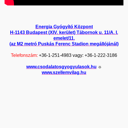
Energia Gyógyító Központ
H-1143 Budapest (XIV. kerület) Tábornok u. 11/A. I.
emelet/11.
(az M2 metró Puskás Ferenc Stadion megállójánál)
Telefonszám:
+36-1-251-4983 vagy: +36-1-222-3186
www.csodalatosgyogyulasok.hu
☼
www.szellemvilag.hu