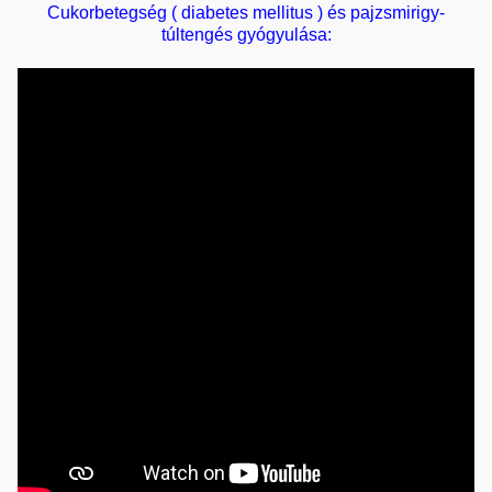
Cukorbetegség ( diabetes mellitus ) és pajzsmirigy-
túltengés gyógyulása: