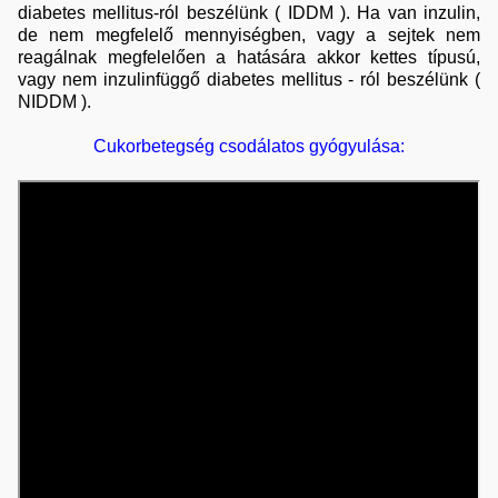
diabetes mellitus-ról beszélünk ( IDDM ). Ha van inzulin,
de nem megfelelő mennyiségben, vagy a sejtek nem
reagálnak megfelelően a hatására akkor kettes típusú,
vagy nem inzulinfüggő diabetes mellitus - ról beszélünk (
NIDDM ).
Cukorbetegség csodálatos gyógyulása: