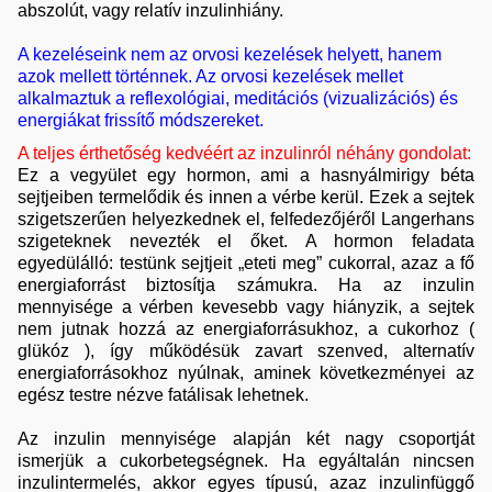
abszolút, vagy relatív inzulinhiány.
A kezeléseink nem az orvosi kezelések helyett, hanem
azok mellett történnek. Az orvosi kezelések mellet
alkalmaztuk a reflexológiai, meditációs (vizualizációs) és
energiákat frissítő módszereket.
A teljes érthetőség kedvéért az inzulinról néhány gondolat:
Ez a vegyület egy hormon, ami a hasnyálmirigy béta
sejtjeiben termelődik és innen a vérbe kerül. Ezek a sejtek
szigetszerűen helyezkednek el, felfedezőjéről Langerhans
szigeteknek nevezték el őket. A hormon feladata
egyedülálló: testünk sejtjeit „eteti meg” cukorral, azaz a fő
energiaforrást biztosítja számukra. Ha az inzulin
mennyisége a vérben kevesebb vagy hiányzik, a sejtek
nem jutnak hozzá az energiaforrásukhoz, a cukorhoz (
glükóz ), így működésük zavart szenved, alternatív
energiaforrásokhoz nyúlnak, aminek következményei az
egész testre nézve fatálisak lehetnek.
Az inzulin mennyisége alapján két nagy csoportját
ismerjük a cukorbetegségnek. Ha egyáltalán nincsen
inzulintermelés, akkor egyes típusú, azaz inzulinfüggő