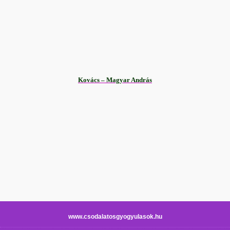
Kovács – Magyar András
www.csodalatosgyogyulasok.hu