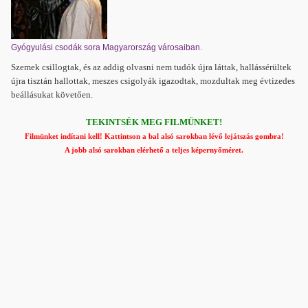
Gyógyulási csodák sora Magyarország városaiban.
Szemek csillogtak, és az addig olvasni nem tudók újra láttak, hallássérültek
újra tisztán hallottak, meszes csigolyák igazodtak, mozdultak meg évtizedes
beállásukat követően.
TEKINTSÉK MEG FILMÜNKET!
Filmünket indítani kell! Kattintson a bal alsó sarokban lévő lejátszás gombra!
A jobb alsó sarokban elérhető a teljes képernyőméret.