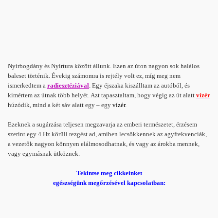
Nyírbogdány és Nyírtura között állunk. Ezen az úton nagyon sok halálos
baleset történik. Évekig számomra is rejtély volt ez, míg meg nem
ismerkedtem a
radiesztéziával
. Egy éjszaka kiszálltam az autóból, és
kimértem az útnak több helyét. Azt tapasztaltam, hogy végig az út alatt
vízér
húzódik, mind a két sáv alatt egy – egy
vízér
.
Ezeknek a sugárzása teljesen megzavarja az emberi természetet, érzésem
szerint egy 4 Hz körüli rezgést ad, amiben lecsökkennek az agyfrekvenciák,
a vezetők nagyon könnyen elálmosodhatnak, és vagy az árokba mennek,
vagy egymásnak ütköznek.
Tekintse meg cikkeinket
egészségünk megőrzésével kapcsolatban: