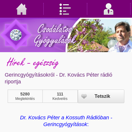
Hírek - egészség
Gerincgyógyításokról - Dr. Kovács Péter rádió
riportja
5280
111
Tetszik
Megtekintés
Kedvelés
Dr. Kovács Péter a Kossuth Rádióban -
Gerincgyógyítások
: