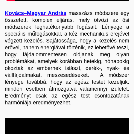
Kovács–Magyar András
masszázs módszere egy
összetett, komplex eljárás, mely ötvözi az ősi
módszerek leghatékonyabb fogásait. Lényege a
speciális műfogásokkal, a kéz mechanikus erejével
végzett kezelés. Sajátossága, hogy a kezelés nem
erővel, hanem energiával történik, ez lehetővé teszi,
hogy fájdalommentesen oldjanak meg olyan
problémákat, amelyek korábban hetekig, hónapokig
okoztak az embernek isiászt, derék-, nyak- és
vállfájdalmakat, meszesedéseket. A módszer
lényege továbbá, hogy az egész testet kezeljük,
minden esetben átmozgatva valamennyi izületet.
Eredményt csak az egész test csontozatának
harmóniája eredményezhet.