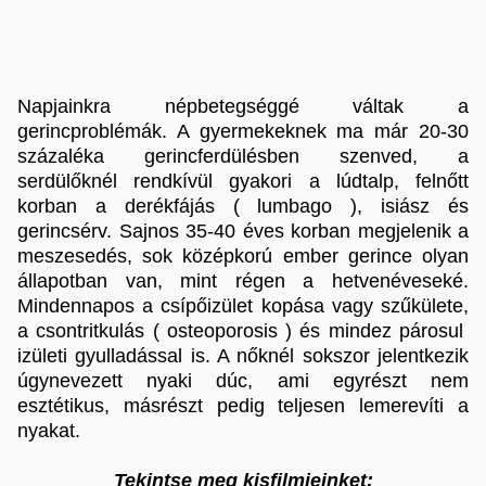
Napjainkra népbetegséggé váltak a
gerincproblémák. A gyermekeknek ma már 20-30
százaléka gerincferdülésben szenved, a
serdülőknél rendkívül gyakori a lúdtalp, felnőtt
korban a derékfájás ( lumbago ), isiász és
gerincsérv. Sajnos 35-40 éves korban megjelenik a
meszesedés, sok középkorú ember gerince olyan
állapotban van, mint régen a hetvenéveseké.
Mindennapos a csípőizület kopása vagy szűkülete,
a csontritkulás ( osteoporosis ) és mindez párosul
izületi gyulladással is. A nőknél sokszor jelentkezik
úgynevezett nyaki dúc, ami egyrészt nem
esztétikus, másrészt pedig teljesen lemerevíti a
nyakat.
Tekintse meg kisfilmjeinket: