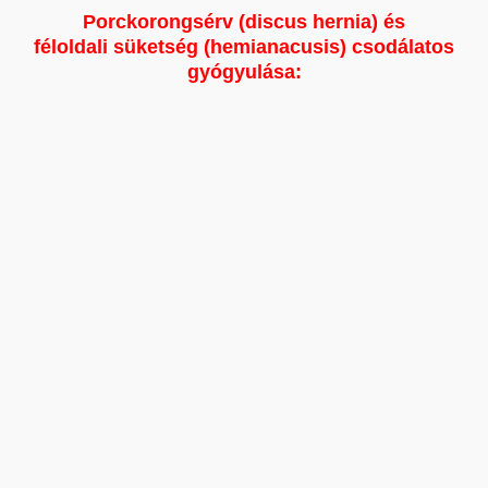
Porckorongsérv (discus hernia) és
féloldali süketség (hemianacusis) csodálatos
gyógyulása: