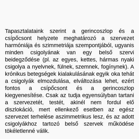
Tapasztalataink szerint a gerincoszlop és a
csípőcsont helyzete meghatározó a szervezet
harmóniája és szimmetriája szempontjából, ugyanis
minden csigolyának van egy belső szervi
beidegződése (pl. az egyes, kettes, hármas nyaki
csigolya a nyelvnek, fülnek, szemnek, fogínynek). A
krónikus betegségek kialakulásának egyik oka tehát
a csigolyák elmozdulása, elváltozása lehet, ezért
fontos a csípőcsont és a gerincoszlop
kiegyenesítése. Csak az tudja egyensúlyban tartani
a szervezetét, testét, akinél nem fordul elő
diszlokáció, mert ellenkező esetben az egész
szervezet terhelése aszimmetrikus lesz, és az adott
csigolyákhoz tartozó belső szervek működése
tökéletlenné válik.