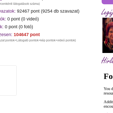
rcenkénti látogatások száma)
Legú
azatok:
92467 pont (
9254
db szavazat)
ók:
0 pont (0 videó)
k:
0 pont (0 fotó)
zesen:
104647
pont
zat pontok+Látogató pontok+kép pontok+videó pontok)
Hírl