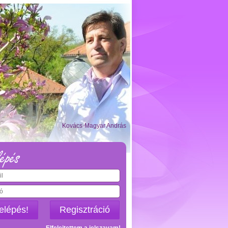
Kovács-Magyar András
épés
elépés!
Regisztráció