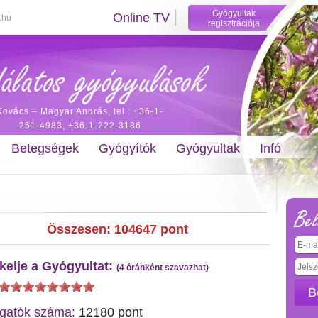
Gyógyultak
Online TV
.hu
regisztrációja
Kovács – Magyar András, tel.: +36-1-
251-4983, +36-1-222-3186
Betegségek
Gyógyítók
Gyógyultak
Infó
Bel
Összesen:
104647
pont
kelje a Gyógyultat:
(4 óránként szavazhat)
B
gatók száma:
12180 pont