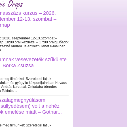
ix Drops
masszázs kurzus – 2026.
tember 12-13. szombat –
rnap
t: 2026. szeptember 12-13.Szombat –
p, 10:00 órai kezdettel – 17:00 óráigElőadó:
ózsefné Andrea Jelentkezni lehet e-mailben:
...
iamnak vesevezeték szűkülete
 – Borka Zsuzsa
e meg filmünket: Szeretettel látjuk
ainkon és gyógyító központjainkban:Kovács-
 András kurzusai: Öntudatra ébredés
a Tekintse...
szalagmegnyúlásom
süllyedésem) volt a nehéz
ok emelése miatt – Gothar...
e meg filmünket: Szeretettel látjuk