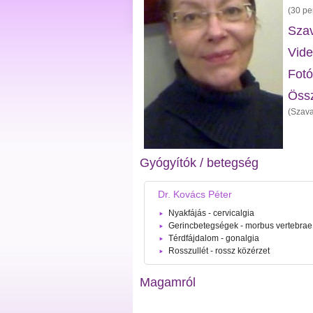
(30 pe
Szav
Vide
Fotó
Öss
(Szava
Gyógyítók / betegség
Dr. Kovács Péter
Nyakfájás - cervicalgia
Gerincbetegségek - morbus vertebrae
Térdfájdalom - gonalgia
Rosszullét - rossz közérzet
Magamról