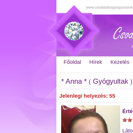
www.csodalatosgyogyulasok
Főoldal
Hírek
Kezelés
* Anna *
Gyógyultak
(
)
Jelenlegi helyezés: 55
Érté
Láto