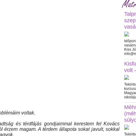
Matr
Talp
szep
vasá
Időpon
vasárna
Kiss J
info@m
Kisf
volt
Tekints
kurzus
Magyar
iskoláj
Méh
oblémáim voltak.
(méh
súly
radtság és térdfájás gondjaimmal kerestem fel Kovács
ól érzem magam. A térdem állapota sokat javult, sokkal
vagyok.
Tekints