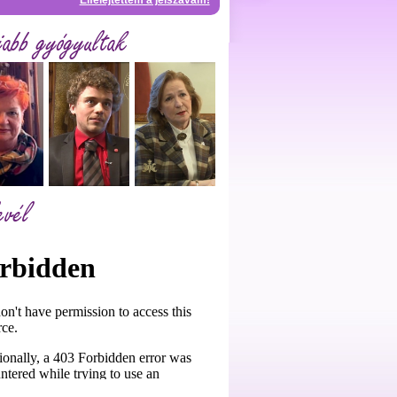
Elfelejtettem a jelszavam!
jabb gyógyultak
evél