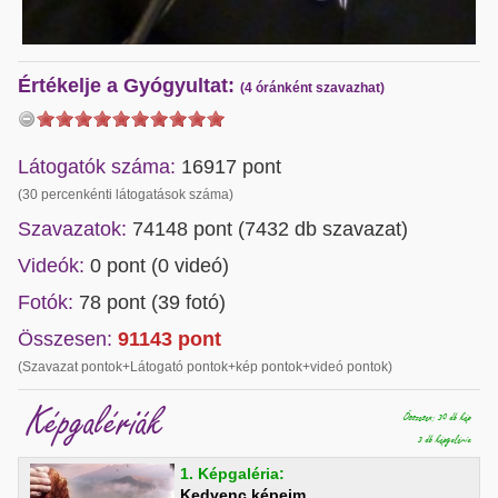
Értékelje a Gyógyultat:
(4 óránként szavazhat)
Látogatók száma:
16917 pont
(30 percenkénti látogatások száma)
Szavazatok:
74148 pont (
7432
db szavazat)
Videók:
0 pont (0 videó)
Fotók:
78 pont (39 fotó)
Összesen:
91143
pont
(Szavazat pontok+Látogató pontok+kép pontok+videó pontok)
Képgalériák
Összesen: 39 db kép
3 db képgaléria
1. Képgaléria:
Kedvenc képeim