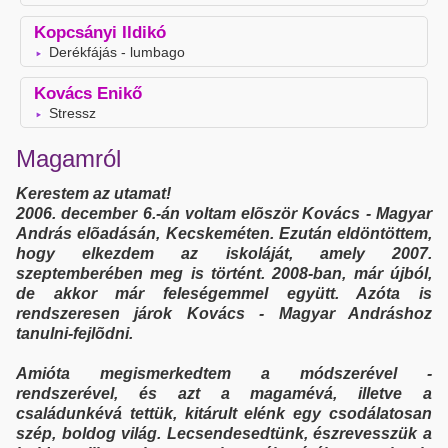
Kopcsányi Ildikó
Derékfájás - lumbago
Kovács Enikő
Stressz
Magamról
Kerestem az utamat!
2006. december 6.-án voltam elõször Kovács - Magyar
András elõadásán, Kecskeméten. Ezután eldöntöttem,
hogy elkezdem az iskoláját, amely 2007.
szeptemberében meg is történt. 2008-ban, már újból,
de akkor már feleségemmel együtt. Azóta is
rendszeresen járok Kovács - Magyar Andráshoz
tanulni-fejlõdni.
Amióta megismerkedtem a módszerével -
rendszerével, és azt a magamévá, illetve a
családunkévá tettük, kitárult elénk egy csodálatosan
szép, boldog világ. Lecsendesedtünk, észrevesszük a