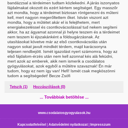
bandázzsal a térdeimen tudtam közlekedni. A járás iszonyatos
fájdalmakat okozott és ezért kértem segítséget. Egy masszőr
azt mondta, hogy a térdeimet biztosan röntgenezni és műteni
kell, mert nagyon megerőltettem őket. István viszont azt
mondta, hogy a műtétet akár el is felejthetem, mert
energiakezeléssel és csontkovácsolással tud nekem segíteni
akkor, ha az ágyamat azonnal jó helyre teszem és a térdeimet
nem teszem ki éjszakánként a földsugárzásnak. Az
utasításokat követve már az első csontkovácsolás után
nagyon sokat javult mindkét térdem, majd karácsonyra
teljesen rendbejött. Ismét igazolást nyert számomra, hogy az
első fájdalom-érzés után nem kell azonnal kés alá feküdni,
mert azok az emberek, akik nem ismerik a csodálatos
gyógyulásokat, azok egyből a műtétre szavaznak! Én már
tudom, hogy ez nem így van! Hefi! Ismét csak megköszönni
tudom a segítségedet! Becze Zsófi
Tetszik (1)
Hozzászólások (0)
... Továbbiak betöltése ...
www.csodalatosgyogyulasok.hu
Kapcsolatfelvétel
|
Adatvédelmi nyilatkozat
|
Impresszum