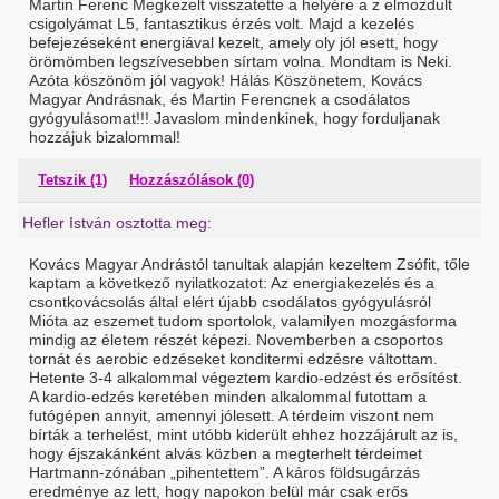
Martin Ferenc Megkezelt visszatette a helyére a z elmozdult
csigolyámat L5, fantasztikus érzés volt. Majd a kezelés
befejezéseként energiával kezelt, amely oly jól esett, hogy
örömömben legszívesebben sírtam volna. Mondtam is Neki.
Azóta köszönöm jól vagyok! Hálás Köszönetem, Kovács
Magyar Andrásnak, és Martin Ferencnek a csodálatos
gyógyulásomat!!! Javaslom mindenkinek, hogy forduljanak
hozzájuk bizalommal!
Tetszik (1)
Hozzászólások (0)
Hefler István osztotta meg:
Kovács Magyar Andrástól tanultak alapján kezeltem Zsófit, tőle
kaptam a következő nyilatkozatot: Az energiakezelés és a
csontkovácsolás által elért újabb csodálatos gyógyulásról
Mióta az eszemet tudom sportolok, valamilyen mozgásforma
mindig az életem részét képezi. Novemberben a csoportos
tornát és aerobic edzéseket konditermi edzésre váltottam.
Hetente 3-4 alkalommal végeztem kardio-edzést és erősítést.
A kardio-edzés keretében minden alkalommal futottam a
futógépen annyit, amennyi jólesett. A térdeim viszont nem
bírták a terhelést, mint utóbb kiderült ehhez hozzájárult az is,
hogy éjszakánként alvás közben a megterhelt térdeimet
Hartmann-zónában „pihentettem”. A káros földsugárzás
eredménye az lett, hogy napokon belül már csak erős