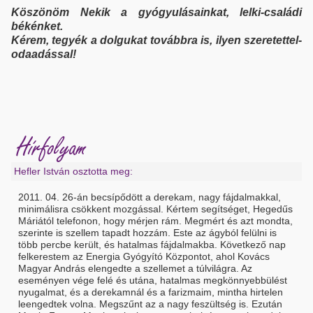
Köszönöm Nekik a gyógyulásainkat, lelki-családi
békénket.
Kérem, tegyék a dolgukat továbbra is, ilyen szeretettel-
odaadással!
Hírfolyam
Hefler István osztotta meg:
2011. 04. 26-án becsípődött a derekam, nagy fájdalmakkal,
minimálisra csökkent mozgással. Kértem segítséget, Hegedűs
Máriától telefonon, hogy mérjen rám. Megmért és azt mondta,
szerinte is szellem tapadt hozzám. Este az ágyból felülni is
több percbe került, és hatalmas fájdalmakba. Következő nap
felkerestem az Energia Gyógyító Központot, ahol Kovács
Magyar András elengedte a szellemet a túlvilágra. Az
eseményen vége felé és utána, hatalmas megkönnyebbülést
nyugalmat, és a derekamnál és a farizmaim, mintha hirtelen
leengedtek volna. Megszűnt az a nagy feszültség is. Ezután