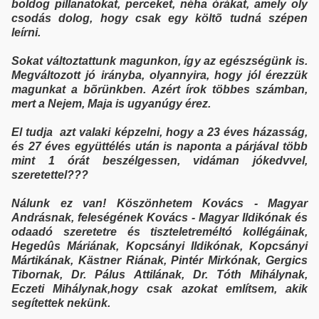
boldog pillanatokat, perceket, néha órákat, amely oly
csodás dolog, hogy csak egy költõ tudná szépen
leírni.
Sokat változtattunk magunkon, így az egészségünk is.
Megváltozott jó irányba, olyannyira, hogy jól érezzük
magunkat a bõrünkben. Azért írok többes számban,
mert a Nejem, Maja is ugyanúgy érez.
El tudja azt valaki képzelni, hogy a 23 éves házasság,
és 27 éves együttélés után is naponta a párjával több
mint 1 órát beszélgessen, vidáman jókedvvel,
szeretettel???
Nálunk ez van! Köszönhetem Kovács - Magyar
Andrásnak, feleségének Kovács - Magyar Ildikónak és
odaadó szeretetre és tiszteletreméltó kollégáinak,
Hegedûs Máriának, Kopcsányi Ildikónak, Kopcsányi
Mártikának, Kästner Riának, Pintér Mirkónak, Gergics
Tibornak, Dr. Pálus Attilának, Dr. Tóth Mihálynak,
Eczeti Mihálynak,hogy csak azokat említsem, akik
segítettek nekünk.