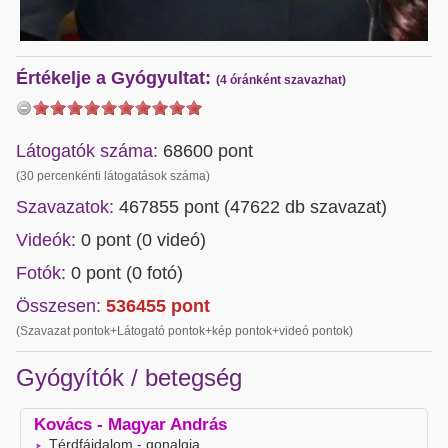
Értékelje a Gyógyultat:
(4 óránként szavazhat)
Látogatók száma:
68600 pont
(30 percenkénti látogatások száma)
Szavazatok:
467855 pont (
47622
db szavazat)
Videók:
0 pont (0 videó)
Fotók:
0 pont (0 fotó)
Összesen:
536455
pont
(Szavazat pontok+Látogató pontok+kép pontok+videó pontok)
Gyógyítók / betegség
Kovács - Magyar András
Térdfájdalom - gonalgia