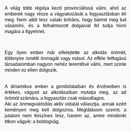
A világ több régiója kezd provinciálissá válni, ahol az
emberek nagy része a vágyakozását a fogyasztásban éli
meg. Nem attól lesz valaki briliáns, hogy bármit meg tud
vásárolni, és a felhalmozott dolgaival fel tudja hívni
magára a figyelmet.
Egy ilyen ember már elfelejtette az alkotás örömét,
többnyire ismétli önmagát vagy másol. Az efféle felfogású
társadalomban nagyon nehéz teremtõvé válni, mert szinte
minden ez ellen dolgozik.
A dinamikus ember a gondolataiban és érzéseiben is
értékes, vágyait az alkotásaiban mutatja meg, az ad
örömöt számára, a fogyasztás csak másodlagos.
Aki az önmegvalósítás aktív oldalát választja, annak ezért
keményen meg kell dolgoznia. Meglátásom szerint, a
jutalom nem felszínes lesz, hanem az, amire mindenki
titkon vágyik: a boldogság.