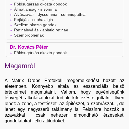
Földsugárzás okozta gondok
Álmatlanság - insomnia
Alvászavar - dyssomnia - somniopathia
Fejfájás - cephalalgia
Szellem okozta gondok
Retinaleválás - ablatio retinae
Szemproblémák
Dr. Kovács Péter
Földsugárzás okozta gondok
Magamról
A Matrix Drops Protokoll megemelkedést hozott az
életemben. Könnyebb általa az esszenciális belsõ
értékeimet megmutatni. Vallom, hogy egyéniségünk
lényegét alkotásainkkal tudjuk kifejezésre juttatni. Ilyen
lehet: a zene, a festészet, az építészet, a szobrászat..., de
lehet egy nagyszerû találmány is. Felszínre hozzák a
szavakkal csak nehezen elmondható érzéseket,
gondolatokat, lelki attitûdöket.