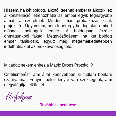
Hiszem, ha két boldog, alkotó, teremtõ ember találkozik, ez
a konstelláció létrehozhatja az ember egyik legnagyobb
álmát: a szerelmet. Minden más próbálkozás csak
projekció. Úgy vélem, nem lehet egy boldogtalan embert
másnak boldoggá tennie. A boldogság érzése
önmagunkból fakad. Meggyõzõdésem, ha két boldog
ember találkozik, együtt még megemelkedettebben
indulhatnak el az örökkévalóság felé.
Mit adott nekem ehhez a Matrix Drops Protokoll?
Önfelismerést, ami által könnyebben ki tudtam bontani
szárnyaimat. Fényre, belsõ fényre van szükségünk, ami
megvilágítja lelkünket.
Hírfolyam
... Továbbiak betöltése ...