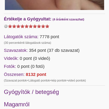
Értékelje a Gyógyultat:
(4 óránként szavazhat)
Látogatók száma:
7778 pont
(30 percenkénti látogatások száma)
Szavazatok:
354 pont (
37
db szavazat)
Videók:
0 pont (0 videó)
Fotók:
0 pont (0 fotó)
Összesen:
8132
pont
(Szavazat pontok+Látogató pontok+kép pontok+videó pontok)
Gyógyítók / betegség
Magamról