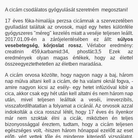
A cicám csodálatos gyógyulását szeretném megosztani!
17 éves fóka-himalája perzsa cicámnak a szervezetében
gyulladást találtak az orvosok, majd egy hetes különféle
gyógyszeres "méreg" kezelés miatt a veséje teljesen leállt.
2017.01.09-én a zárójelentésében ez állt:
súlyos
vesebetegség, kórjoslat rossz.
Vérlabor eredmény:
creatinin 459,karbamid:34, phosfát:3,5 Ezek az
eredmények olyan magas értékek, hogy az élettel
összeegyeztethetetlen az életben maradása.
A cicám orvosa közölte, hogy nagyon nagy a baj, három
nap múlva altani kell a cicám, de ha valami oknál fogva, -
amire nagyon kicsi az esély- egy hetet infúzióval kibír a
cica, akkor csak egy hét után kell altatni és nem három nap
után, mivel teljesen leálltak a veséi, irreverzibils,
visszafordíthatatlan a folyamat a cicánál. Az orvosok azzal
indokolták a cica rosszul létét, hogy 17 éves és ilyenkor
már nem szoktak élni a cicák, miközben én teljes
bizonyossággal éreztem, tudtam, hogy a cicám teljesen
egészséges volt, -hiszen három hónappal ezelőtt az eset
előtt- vért vettek tőle és mindenre kiterjedő vizsgálatot,