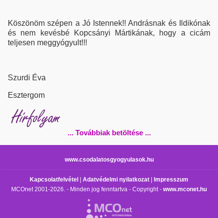
Köszönöm szépen a Jó Istennek!! Andrásnak és Ildikónak
és nem kevésbé Kopcsányi Mártikának, hogy a cicám
teljesen meggyógyult!!!
Szurdi Éva
Esztergom
Hírfolyam
... Továbbiak betöltése ...
www.csodalatosgyogyulasok.hu
Kapcsolatfelvétel
|
Adatvédelmi nyilatkozat
|
Impresszum
MCOnet 2001-2026. - Minden jog fenntartva - Copyright -
www.mconet.hu