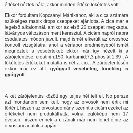
értéket néztek nála, akkor minden értéke tökéletes volt.
Ekkor fordultam Kopcsányi Mártikához, aki a cica számára
szükséges matrix drops cseppeket ajánlotta. A cica már a
legelső alkalomnál, amikor az első 20 cseppet megkapta,
látványos változáson ment keresztül. A cicám napról napra
csodálatos módon javult, majd ismét elkerült az orvoshoz
kontroll vizsgálatra, ahol a vérlabor eredményéből ismét
megnézték a veseértéket: ekkor már így nézett ki a
zárójelentése: creatinin:150, karbamid:7,3 phosfát:1,39 . A
tökéletes értékeket mutatta ismét a cicc. A zárójelentésén
ekkor már ez állt:
gyógyult vesebeteg, tünetileg is
gyógyult.
A két zárójelentés között egy teljes hét telt el. No persze
azt mondanom sem kell, hogy az orvosok nem értik mi
történt, hiszen az orvostudomány szerint a cicám ezeket az
értékeket nem produkálhatta volna legfőképp nem 17
évesen, hiszen ennek a cicának már nem lehet élnie az
orvostani adatok alapján.