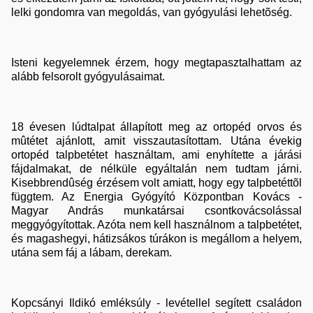
lelki gondomra van megoldás, van gyógyulási lehetõség.
Isteni kegyelemnek érzem, hogy megtapasztalhattam az
alább felsorolt gyógyulásaimat.
18 évesen lúdtalpat állapított meg az ortopéd orvos és
mûtétet ajánlott, amit visszautasítottam. Utána évekig
ortopéd talpbetétet használtam, ami enyhítette a járási
fájdalmakat, de nélküle egyáltalán nem tudtam járni.
Kisebbrendûség érzésem volt amiatt, hogy egy talpbetéttõl
függtem. Az Energia Gyógyító Központban Kovács -
Magyar András munkatársai csontkovácsolással
meggyógyítottak. Azóta nem kell használnom a talpbetétet,
és magashegyi, hátizsákos túrákon is megállom a helyem,
utána sem fáj a lábam, derekam.
Kopcsányi Ildikó emléksúly - levétellel segített családon