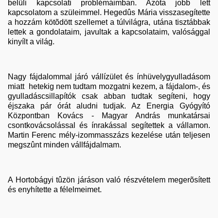
belüli kapcsolati problémáimban. Azóta jobb lett
kapcsolatom a szüleimmel. Hegedûs Mária visszasegítette
a hozzám kötõdött szellemet a túlvilágra, utána tisztábbak
lettek a gondolataim, javultak a kapcsolataim, valósággal
kinyílt a világ.
Nagy fájdalommal járó vállízület és ínhüvelygyulladásom
miatt hetekig nem tudtam mozgatni kezem, a fájdalom-, és
gyulladáscsillapítók csak abban tudtak segíteni, hogy
éjszaka pár órát aludni tudjak. Az Energia Gyógyító
Központban Kovács - Magyar András munkatársai
csontkovácsolással és ínrakással segítettek a vállamon.
Martin Ferenc mély-izommasszázs kezelése után teljesen
megszûnt minden vállfájdalmam.
A Hortobágyi tûzön járáson való részvételem megerõsített
és enyhítette a félelmeimet.