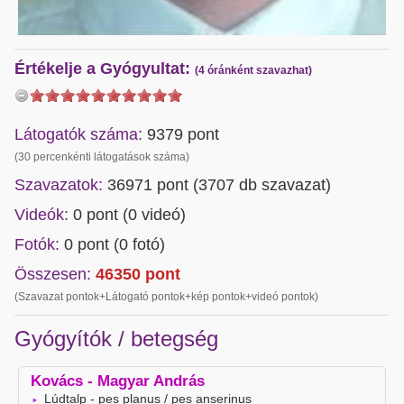
Értékelje a Gyógyultat:
(4 óránként szavazhat)
Látogatók száma:
9379 pont
(30 percenkénti látogatások száma)
Szavazatok:
36971 pont (
3707
db szavazat)
Videók:
0 pont (0 videó)
Fotók:
0 pont (0 fotó)
Összesen:
46350
pont
(Szavazat pontok+Látogató pontok+kép pontok+videó pontok)
Gyógyítók / betegség
Kovács - Magyar András
Lúdtalp - pes planus / pes anserinus