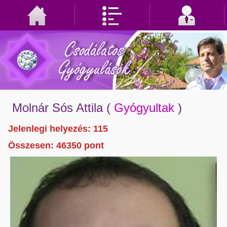
Molnár Sós Attila
(
Gyógyultak
)
Jelenlegi helyezés: 115
Összesen:
46350
pont