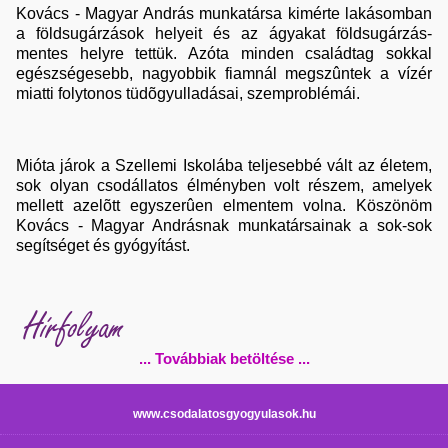
Kovács - Magyar András munkatársa kimérte lakásomban
a földsugárzások helyeit és az ágyakat földsugárzás-
mentes helyre tettük. Azóta minden családtag sokkal
egészségesebb, nagyobbik fiamnál megszûntek a vízér
miatti folytonos tüdõgyulladásai, szemproblémái.
Mióta járok a Szellemi Iskolába teljesebbé vált az életem,
sok olyan csodállatos élményben volt részem, amelyek
mellett azelõtt egyszerûen elmentem volna. Köszönöm
Kovács - Magyar Andrásnak munkatársainak a sok-sok
segítséget és gyógyítást.
Hírfolyam
... Továbbiak betöltése ...
www.csodalatosgyogyulasok.hu