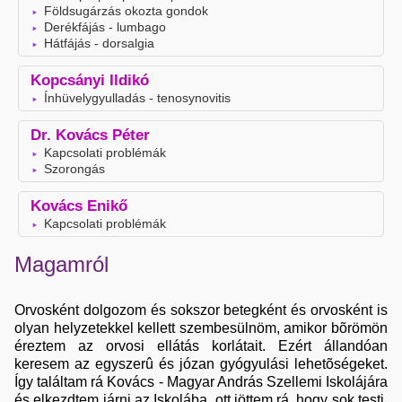
Földsugárzás okozta gondok
Derékfájás - lumbago
Hátfájás - dorsalgia
Kopcsányi Ildikó
Ínhüvelygyulladás - tenosynovitis
Dr. Kovács Péter
Kapcsolati problémák
Szorongás
Kovács Enikő
Kapcsolati problémák
Magamról
Orvosként dolgozom és sokszor betegként és orvosként is
olyan helyzetekkel kellett szembesülnöm, amikor bõrömön
éreztem az orvosi ellátás korlátait. Ezért állandóan
keresem az egyszerû és józan gyógyulási lehetõségeket.
Így találtam rá Kovács - Magyar András Szellemi Iskolájára
és elkezdtem járni az Iskolába, ott jöttem rá, hogy sok testi,