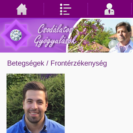
Betegségek /
Frontérzékenység