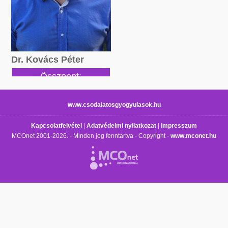
Dr. Kovács Péter
Összpont:
557290 pont
www.csodalatosgyogyulasok.hu
Kapcsolatfelvétel
|
Adatvédelmi nyilatkozat
|
Impresszum
MCOnet 2001-2026. - Minden jog fenntartva - Copyright -
www.mconet.hu