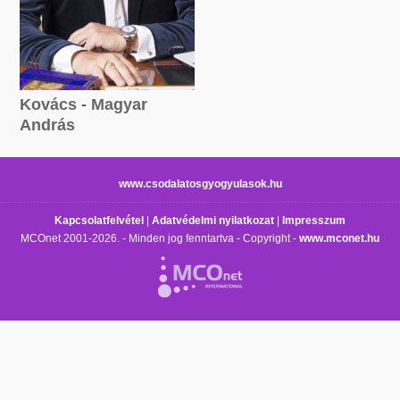
Kovács - Magyar
András
Összpont:
1341414 pont
www.csodalatosgyogyulasok.hu
Kapcsolatfelvétel
|
Adatvédelmi nyilatkozat
|
Impresszum
MCOnet 2001-2026. - Minden jog fenntartva - Copyright -
www.mconet.hu